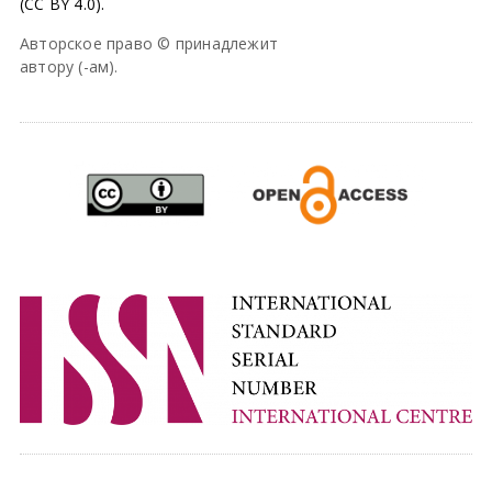
(CC BY 4.0).
Авторское право © принадлежит
автору (-ам).