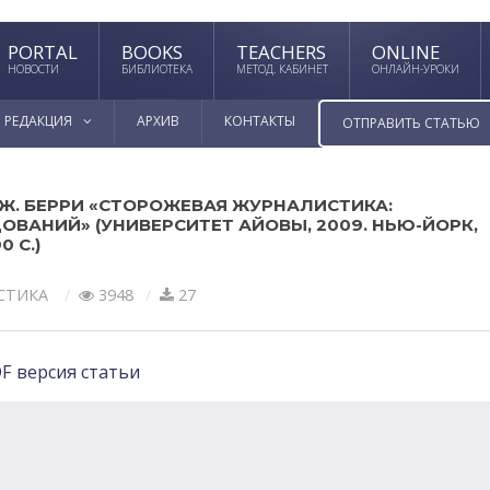
PORTAL
BOOKS
TEACHERS
ONLINE
НОВОСТИ
БИБЛИОТЕКА
МЕТОД. КАБИНЕТ
ОНЛАЙН-УРОКИ
РЕДАКЦИЯ
АРХИВ
КОНТАКТЫ
ОТПРАВИТЬ СТАТЬЮ
ДЖ. БЕРРИ «СТОРОЖЕВАЯ ЖУРНАЛИСТИКА:
ВАНИЙ» (УНИВЕРСИТЕТ АЙОВЫ, 2009. НЬЮ-ЙОРК,
 С.)
СТИКА
3948
27
F версия статьи