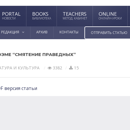
PORTAL
BOOKS
TEACHERS
ONLINE
НОВОСТИ
БИБЛИОТЕКА
МЕТОД. КАБИНЕТ
ОНЛАЙН-УРОКИ
РЕДАКЦИЯ
АРХИВ
КОНТАКТЫ
ОТПРАВИТЬ СТАТЬЮ
ОЭМЕ “СМЯТЕНИЕ ПРАВЕДНЫХ”
АТУРА И КУЛЬТУРА
3382
15
F версия статьи