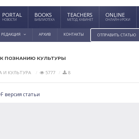
PORTAL
BOOKS
TEACHERS
ONLINE
НОВОСТИ
БИБЛИОТЕКА
МЕТОД. КАБИНЕТ
ОНЛАЙН-УРОКИ
РЕДАКЦИЯ
АРХИВ
КОНТАКТЫ
ОТПРАВИТЬ СТАТЬЮ
 К ПОЗНАНИЮ КУЛЬТУРЫ
А И КУЛЬТУРА
5777
8
F версия статьи