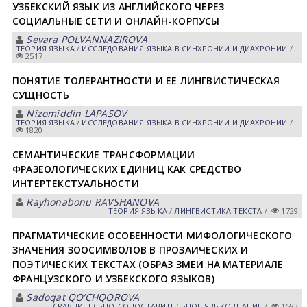
УЗБЕКСКИЙ ЯЗЫК ИЗ АНГЛИЙСКОГО ЧЕРЕЗ
СОЦИАЛЬНЫЕ СЕТИ И ОНЛАЙН-КОРПУСЫ
Sevara POLVANNAZIROVA
ТЕОРИЯ ЯЗЫКА
/
ИССЛЕДОВАНИЯ ЯЗЫКА В СИНХРОНИИ И ДИАХРОНИИ
/
2517
ПОНЯТИЕ ТОЛЕРАНТНОСТИ И ЕЕ ЛИНГВИСТИЧЕСКАЯ
СУЩНОСТЬ
Nizomiddin LAPASOV
ТЕОРИЯ ЯЗЫКА
/
ИССЛЕДОВАНИЯ ЯЗЫКА В СИНХРОНИИ И ДИАХРОНИИ
/
1820
СЕМАНТИЧЕСКИЕ ТРАНСФОРМАЦИИ
ФРАЗЕОЛОГИЧЕСКИХ ЕДИНИЦ КАК СРЕДСТВО
ИНТЕРТЕКСТУАЛЬНОСТИ
Rayhonabonu RAVSHANOVA
ТЕОРИЯ ЯЗЫКА
/
ЛИНГВИСТИКА ТЕКСТА
/
1729
ПРАГМАТИЧЕСКИЕ ОСОБЕННОСТИ МИФОЛОГИЧЕСКОГО
ЗНАЧЕНИЯ ЗООСИМВОЛОВ В ПРОЗАИЧЕСКИХ И
ПОЭТИЧЕСКИХ ТЕКСТАХ (ОБРАЗ ЗМЕИ НА МАТЕРИАЛЕ
ФРАНЦУЗСКОГО И УЗБЕКСКОГО ЯЗЫКОВ)
Sadoqat QOʼCHQOROVА
СРАВНИТЕЛЬНО-СОПОСТАВИТЕЛЬНОЕ ЯЗЫКОЗНАНИЕ
/
1583