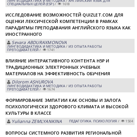
ЛИНГВОДИДАКТИКА И МЕТОДИКА
/
АНГЛИЙСКИЙ ЯЗЫК ДЛЯ
СПЕЦИАЛЬНЫХ ЦЕЛЕЙ (ESP)
/
1618
ИССЛЕДОВАНИЕ ВОЗМОЖНОСТЕЙ QUIZLET.COM ДЛЯ
ОЦЕНКИ ЛЕКСИЧЕСКОЙ КОМПЕТЕНЦИИ В РАМКАХ
ПАРАДИГМЫ ПРЕПОДАВАНИЯ АНГЛИЙСКОГО ЯЗЫКА КАК
ИНОСТРАННОГО
Sevara ABDURAXMONOVA
ЛИНГВОДИДАКТИКА И МЕТОДИКА
/
ИЗ ОПЫТА РАБОТЫ
ПРЕПОДАВАТЕЛЕЙ
/
1741
ВЛИЯНИЕ ИНТЕРАКТИВНОГО КОНТЕНТА H5P И
ТРАДИЦИОННЫХ ЭЛЕКТРОННЫХ УЧЕБНЫХ
МАТЕРИАЛОВ НА ЭФФЕКТИВНОСТЬ ОБУЧЕНИЯ
Dilorom АSHUROVА
ЛИНГВОДИДАКТИКА И МЕТОДИКА
/
ИЗ ОПЫТА РАБОТЫ
ПРЕПОДАВАТЕЛЕЙ
/
1674
ФОРМИРОВАНИЕ ЭМПАТИИ КАК ОСНОВЫ И ЗАЛОГА
ПСИХОЛОГИЧЕСКИ ЗДОРОВОГО КЛИМАТА И ВЫСОКОЙ
КУЛЬТУРЫ В КЛАССЕ
Yulianna ZEMLYANKINА
ПЕДАГОГИКА. ПСИХОЛОГИЯ
/
1504
ВОПРОСЫ СИСТЕМНОГО РАЗВИТИЯ РЕГИОНАЛЬНОЙ