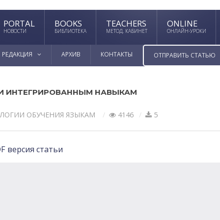
PORTAL
BOOKS
TEACHERS
ONLINE
НОВОСТИ
БИБЛИОТЕКА
МЕТОД. КАБИНЕТ
ОНЛАЙН-УРОКИ
РЕДАКЦИЯ
АРХИВ
КОНТАКТЫ
ОТПРАВИТЬ СТАТЬЮ
И ИНТЕГРИРОВАННЫМ НАВЫКАМ
ЛОГИИ ОБУЧЕНИЯ ЯЗЫКАМ
4146
5
F версия статьи