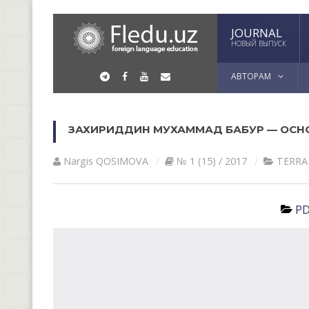
JOURNAL
НОВЫЙ ВЫПУСК
АВТОРАМ
ЗАХИРИДДИН МУХАММАД БАБУР — ОС
Nargis QOSIMOVА
№ 1 (15) / 2017
TERRA
PD