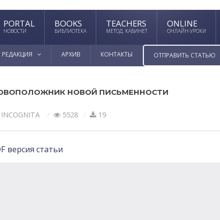
PORTAL
BOOKS
TEACHERS
ONLINE
НОВОСТИ
БИБЛИОТЕКА
МЕТОД. КАБИНЕТ
ОНЛАЙН-УРОКИ
РЕДАКЦИЯ
АРХИВ
КОНТАКТЫ
ОТПРАВИТЬ СТАТЬЮ
НОВОПОЛОЖНИК НОВОЙ ПИСЬМЕННОСТИ
 INCOGNITA
5528
19
F версия статьи