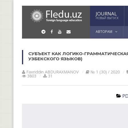
JOURNAL
НОВЫЙ ВЫПУСК
АВТОРАМ
СУБЪЕКТ КАК ЛОГИКО-ГРАММАТИЧЕСКАЯ
УЗБЕКСКОГО ЯЗЫКОВ)
Faxriddin АBDURАXMАNOV
№ 1 (30) / 2020
3803
31
PD