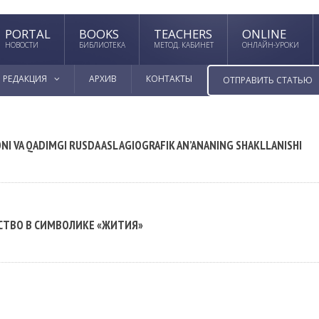
PORTAL
BOOKS
TEACHERS
ONLINE
НОВОСТИ
БИБЛИОТЕКА
МЕТОД. КАБИНЕТ
ОНЛАЙН-УРОКИ
РЕДАКЦИЯ
АРХИВ
КОНТАКТЫ
ОТПРАВИТЬ СТАТЬЮ
NI VA QADIMGI RUSDA ASL AGIOGRAFIK AN’ANANING SHAKLLANISHI
СТВО В СИМВОЛИКЕ «ЖИТИЯ»