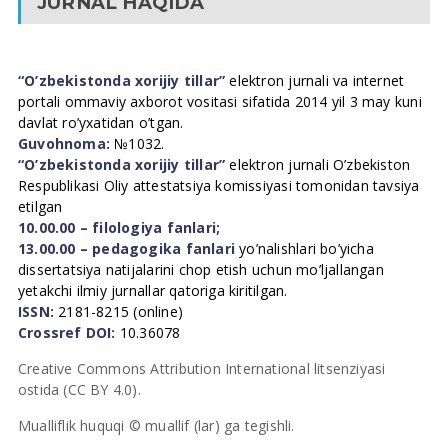
JURNAL HAQIDA
“O’zbekistonda xorijiy tillar”
elektron jurnali va internet
portali ommaviy axborot vositasi sifatida 2014 yil 3 may kuni
davlat ro’yxatidan o’tgan.
Guvohnoma:
№1032.
“O’zbekistonda xorijiy tillar”
elektron jurnali O’zbekiston
Respublikasi Oliy attestatsiya komissiyasi tomonidan tavsiya
etilgan
10.00.00 – filologiya fanlari;
13.00.00 – pedagogika fanlari
yo’nalishlari bo’yicha
dissertatsiya natijalarini chop etish uchun mo’ljallangan
yetakchi ilmiy jurnallar qatoriga kiritilgan.
ISSN:
2181-8215 (online)
Crossref DOI:
10.36078
Creative Commons Attribution International litsenziyasi
ostida (CC BY 4.0).
Mualliflik huquqi © muallif (lar) ga tegishli.